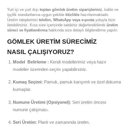
Yurt içi ve yurt dışı
toptan gömlek üretim siparişleriniz
, kalite ve
işçilik standartlarına uygun şekilde
titizlikle
hazırlanmaktadır.
Üretim taleplerinizi
telefon, WhatsApp veya e-posta
yoluyla bize
iletebilirsiniz. Kısa süre içerisinde talebiniz değerlendirilerek
üretim
süreci ve fiyatlandırma
hakkında size detaylı bilgilendirme yapılır.
GÖMLEK ÜRETIM SÜRECIMIZ
NASIL ÇALIŞIYORUZ?
Model Belirleme :
Kendi modellerimiz veya hazır
modeller üzerinden seçim yapabilirsiniz.
Kumaş Seçimi:
Pamuk, pamuk karışımlı ve özel dokuma
kumaşlar.
Numune Üretimi (Opsiyonel):
Seri üretim öncesi
numune çalışması.
Seri Üretim:
Planlı ve zamanında üretim.