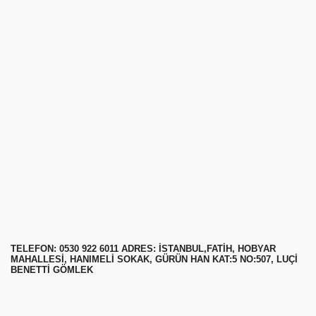
TELEFON: 0530 922 6011 ADRES: ISTANBUL,FATIH, HOBYAR
MAHALLESI, HANIMELI SOKAK, GÜRÜN HAN KAT:5 NO:507, LUÇI
BENETTI GÖMLEK