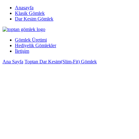
Anasayfa
Klasik Gömlek
Dar Kesim Gömlek
Gömlek Üretimi
Hediyelik Gömlekler
İletişim
Ana Sayfa
Toptan Dar Kesim(Slim-Fit) Gömlek