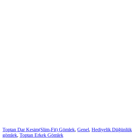
Toptan Dar Kesim(Slim-Fit) Gömlek
,
Genel
,
Hediyelik Düğünlük
gömlek
,
Toptan Erkek Gömlek