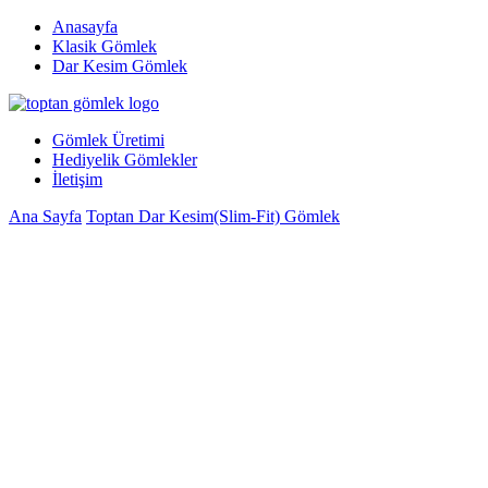
Anasayfa
Klasik Gömlek
Dar Kesim Gömlek
Gömlek Üretimi
Hediyelik Gömlekler
İletişim
Ana Sayfa
Toptan Dar Kesim(Slim-Fit) Gömlek