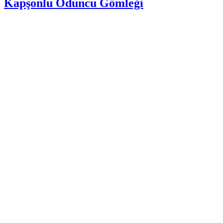
Kapşonlu Oduncu Gömleği