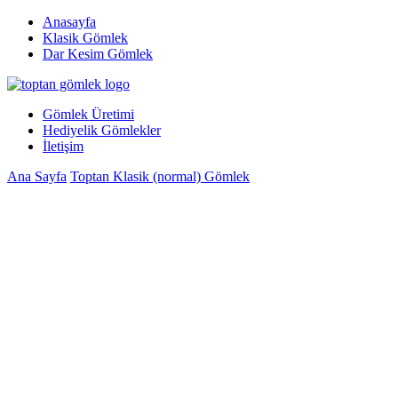
Anasayfa
Klasik Gömlek
Dar Kesim Gömlek
Gömlek Üretimi
Hediyelik Gömlekler
İletişim
Ana Sayfa
Toptan Klasik (normal) Gömlek