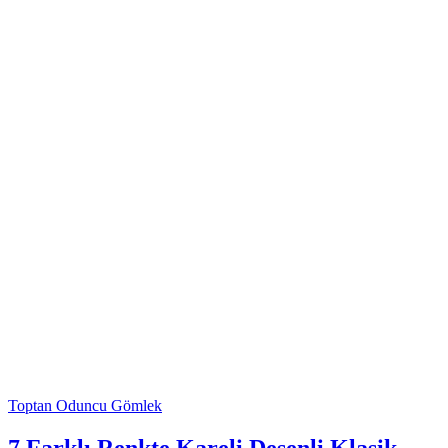
Toptan Oduncu Gömlek
7 Farklı Renkte Kareli Desenli Klasik