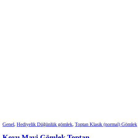
Genel
,
Hediyelik Düğünlük gömlek
,
Toptan Klasik (normal) Gömlek
Koyu Mavi Gömlek Toptan