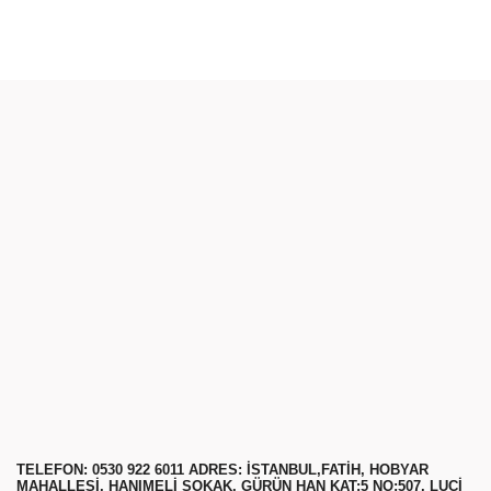
TELEFON: 0530 922 6011 ADRES: ISTANBUL,FATIH, HOBYAR
MAHALLESI, HANIMELI SOKAK, GÜRÜN HAN KAT:5 NO:507, LUÇI